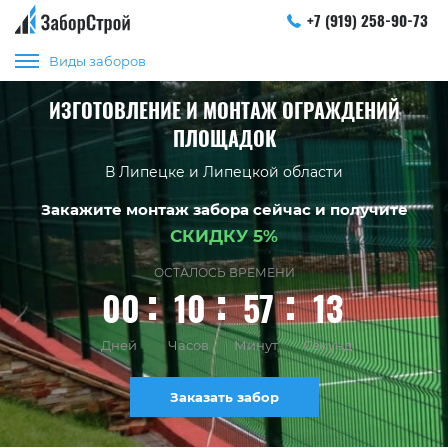
+7 (919) 258-90-73
Виды заборов
ИЗГОТОВЛЕНИЕ И МОНТАЖ ОГРАЖДЕНИЙ
ПЛОЩАДОК
В Липецке и Липецкой области
Закажите монтаж забора сейчас и получите
СКИДКУ 5%
ОСТАЛОСЬ ВРЕМЕНИ
00
10
57
12
Дней
Часов
Минут
Секунд
Заказать забор